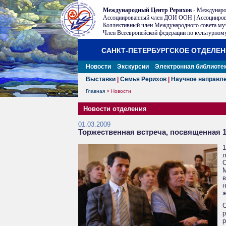
Международный Центр Рерихов
- Междунаро
Ассоциированный член ДОИ ООН | Ассоцииров
Коллективный член Международного совета му
Член Всеевропейской федерации по культурному
САНКТ-ПЕТЕРБУРГСКОЕ ОТДЕЛЕ
Новости
Экскурсии
Электронная библиоте
Выставки
|
Семья Рерихов
|
Научное направл
Главная
>
Новости
Новости отделения
01.03.2009
Торжественная встреча, посвященная 
1
О
М
ж
р