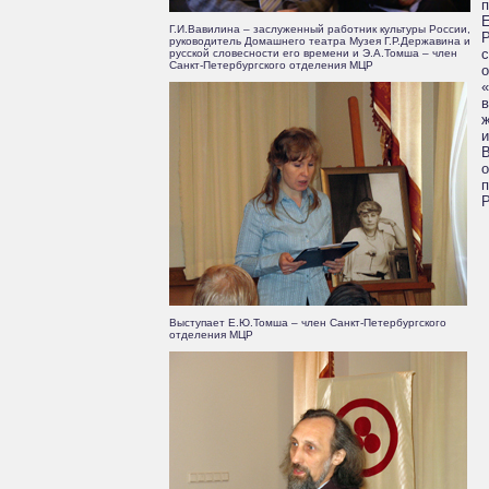
п
Г.И.Вавилина – заслуженный работник культуры России,
Р
руководитель Домашнего театра Музея Г.Р.Державина и
русской словесности его времени и Э.А.Томша – член
Санкт-Петербургского отделения МЦР
«
в
ж
и
Р
Выступает Е.Ю.Томша – член Санкт-Петербургского
отделения МЦР