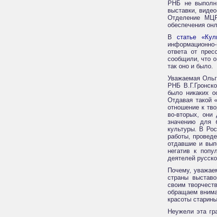
РНБ не выполн
выставки, видео
Отделение МЦР,
обеспечения онл
В
статье «Кул
информационно-н
ответа от прес
сообщили, что 
так оно и было.
Уважаемая Ольг
РНБ В.Г.Гронско
было никаких о
Отдавая такой 
отношение к тво
во-вторых, они
значению для б
культуры. В Ро
работы, проведе
отдавшие и вып
негатив к попу
деятелей русско
Почему, уважае
страны выставо
своим творчест
обращаем внима
красоты старины
Неужели эта гр