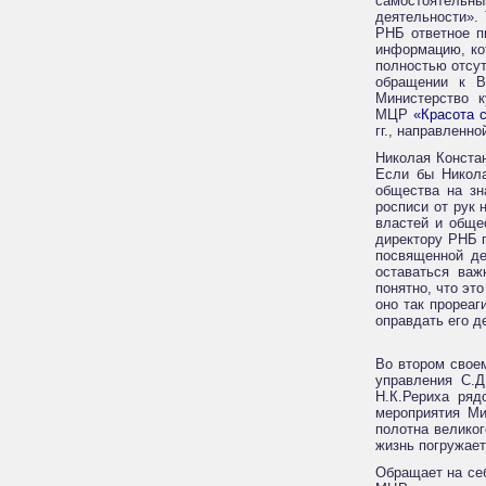
самостоятельны
деятельности».
РНБ ответное п
информацию, ко
полностью отсут
обращении к В
Министерство к
МЦР
«Красота 
гг., направленн
Николая Конста
Если бы Никола
общества на зн
росписи от рук 
властей и общес
директору РНБ г
посвященной де
оставаться важ
понятно, что эт
оно так прореаг
оправдать его д
Во втором сво
управления С.Д
Н.К.Рериха ряд
мероприятия Ми
полотна великог
жизнь погружа
Обращает на себ