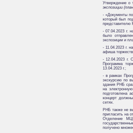
Утверждение о 
экспозиции (пл
- «Документы п
который был по
представителю
- 07.04.2023 г
было отправле
экспозиции и пл
- 11.04.2023 г
афиша торжестве
- 12.04.2023 г
Программа торж
13.04.2023 г.;
- в рамках Про
экскурсию по в
здания РНБ сра
на электронную
подготовлена а
концерт должны
сетях.
РНБ также не в
пригласить на о
Отделение МЦР
государственны
получено множес