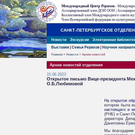
Международный Центр Рерихов
- Междунаро
Ассоциированный член ДОИ ООН | Ассоцииров
Коллективный член Международного совета му
Член Всеевропейской федерации по культурному
САНКТ-ПЕТЕРБУРГСКОЕ ОТДЕЛЕ
Новости
Экскурсии
Электронная библиоте
Выставки
|
Семья Рерихов
|
Научное направл
Главная
>
Новости
>
Архив новостей
Архив новостей отделения
15.06.2023
Открытое письмо Вице-президента Ме
О.Б.Любимовой
На открытое об
котором была в
настоящего и м
(РНБ) и Санкт-П
директора Депа
Даниловны Ерма
Мы благодарим 