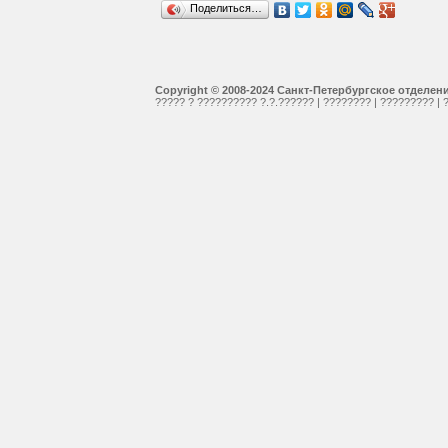
Поделиться…
Copyright © 2008-2024 Санкт-Петербургское отделе
????? ? ?????????? ?.?.??????
|
????????
|
?????????
|