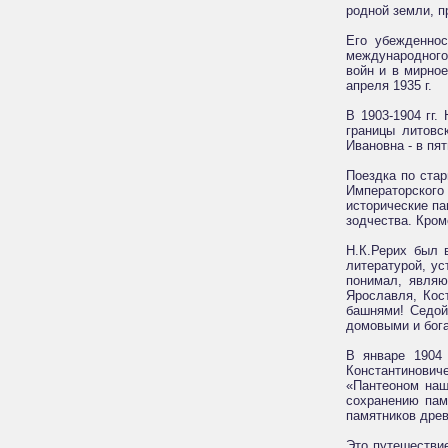
родной земли, п
Его убежденнос
международного
войн и в мирное
апреля 1935 г.
В 1903-1904 гг.
границы литовс
Ивановна - в пя
Поездка по ста
Императорског
исторические п
зодчества. Кром
Н.К.Рерих был 
литературой, у
понимал, являю
Ярославля, Кос
башнями! Седой
домовыми и бога
В январе 1904 
Константинович
«Пантеоном наш
сохранению пам
памятников древ
Это путешестви