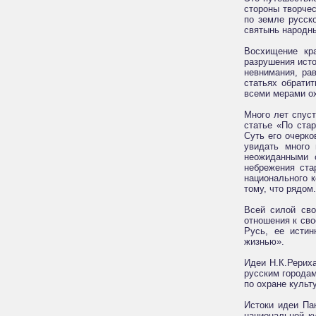
стороны творчес
по земле русск
святынь народн
Восхищение кр
разрушения исто
невнимания, рав
статьях обрати
всеми мерами о
Много лет спуст
статье «По ста
Суть его очерко
увидать много 
неожиданными о
небрежения ста
национального к
тому, что рядом.
Всей силой сво
отношения к сво
Русь, ее истин
жизнью».
Идеи Н.К.Рерих
русским городам
по охране культ
Истоки идеи Па
национальной к