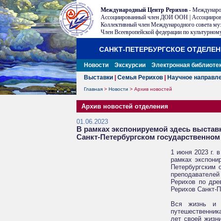
Международный Центр Рерихов
- Междунаро
Ассоциированный член ДОИ ООН | Ассоцииров
Коллективный член Международного совета му
Член Всеевропейской федерации по культурному
САНКТ-ПЕТЕРБУРГСКОЕ ОТДЕЛЕ
Новости
Экскурсии
Электронная библиоте
Выставки
|
Семья Рерихов
|
Научное направл
Главная
>
Новости
>
Архив новостей
Архив новостей отделения
01.06.2023
В рамках экспонируемой здесь выставк
Санкт-Петербургском государственном а
1 июня 2023 г. 
рамках экспони
Петербургским 
преподавателей
Рерихов по дре
Рерихов Санкт-П
Вся жизнь и т
путешественник
лет своей жизн