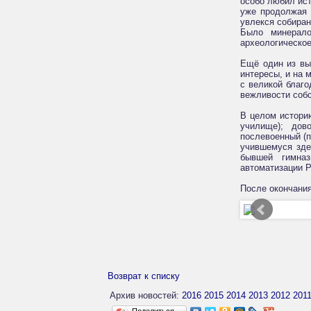
особо любил ист
уже продолжая 
увлекся собиран
Было минерало
археологическо
Ещё один из вы
интересы, и на 
с великой благо
вежливости собс
В целом истори
училище); дов
послевоенный (п
учившемуся зде
бывшей гимназ
автоматизации 
После окончания
Возврат к списку
Архив новостей:
2016
2015
2014
2013
2012
201