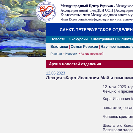
Международный Центр Рерихов
- Междунаро
Ассоциированный член ДОИ ООН | Ассоцииров
Коллективный член Международного совета му
Член Всеевропейской федерации по культурному
САНКТ-ПЕТЕРБУРГСКОЕ ОТДЕЛЕ
Новости
Экскурсии
Электронная библиоте
Выставки
|
Семья Рерихов
|
Научное направл
Главная
>
Новости
>
Архив новостей
Архив новостей отделения
12.05.2023
Лекция «Карл Иванович Май и гимназия
12 мая 2023 го
Лекцию и презен
Карл Иванович 
педагогом, орга
Человек кристал
Школа его была
Развивали здоро