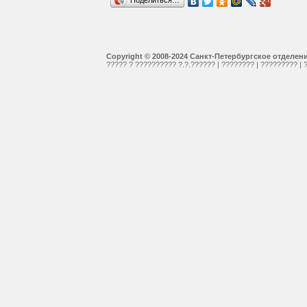
Поделиться…
Copyright © 2008-2024 Санкт-Петербургское отделе
????? ? ?????????? ?.?.??????
|
????????
|
?????????
|