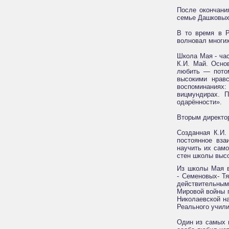
После окончани
семье Дашковых,
В то время в Р
волновал многих
Школа Мая - час
К.И. Май. Осно
любить — потом
высокими нрав
воспоминаниях:
вицмундирах. П
одарённости».
Вторым директор
Созданная К.И.
постоянное вза
научить их само
стен школы высо
Из школы Мая в
- Семеновых- Тя
действительным
Мировой войны п
Николаевской на
Реального учили
Один из самых 