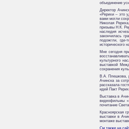
объединение ус
Директор Ачинс
«Рерихи – это 
вами могли сохр
Николая Рериха
призывы Н.К. Ре
наследия исчез
закончилась гр
подожгли, где-
исторического н
Мне сегодня пр
восстанавливат
культурного на
выставкой Межд
сохранения куль
В.А. Плешкова, 
Ачинска за сот
рассказала гос
идей Пакт Рерих
Выставка в Ачин
видеофильмы «З
почитание Света
Красноярская г
выставки в Ачи
монтаже выстав
См.также на са