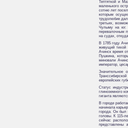
Тептяткой и Ма
маленького остр
сотню лет посел
которым осущес
трудолюбие дал
третьих, возмо
Чулыму на юг. 
перевалочным пу
на судах, откуд
В 1785 году Ачи
живущий тихой 
Ачинск время от
Пушкина, котор
миновали Ачинс
император, цеса
Значительное о
Транссибирской
европейских губ
Статус индустр
глиноземного к
гиганта являютс
В городе работа
начинала карьер
города. Он был
головы. К 115-л
сейчас располо
представлены а