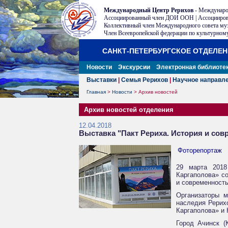
Международный Центр Рерихов
- Междунаро
Ассоциированный член ДОИ ООН | Ассоцииров
Коллективный член Международного совета му
Член Всеевропейской федерации по культурному
САНКТ-ПЕТЕРБУРГСКОЕ ОТДЕЛЕ
Новости
Экскурсии
Электронная библиоте
Выставки
|
Семья Рерихов
|
Научное направл
Главная
>
Новости
>
Архив новостей
Архив новостей отделения
12.04.2018
Выставка "Пакт Рериха. История и сов
Фоторепортаж
29 марта 2018
Каргаполова» с
и современность
Организаторы 
наследия Рерих
Каргаполова» и 
Город Ачинск (