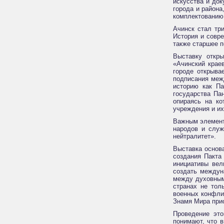
искусства и до
города и района
комплектованию
Ачинск стал тр
История и совр
также старшее п
Выставку откр
«Ачинский крае
городе открыва
подписания меж
историю как Па
государства Па
опираясь на ко
учреждения и их
Важным элемент
народов и служ
нейтралитет».
Выставка основ
создания Пакта
инициативы вел
создать междун
между духовным 
странах не тол
военных конфли
Знамя Мира при
Проведение это
понимают, что 