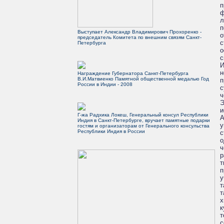
п
ф
л
п
Выступает Александр Владимирович Прохоренко -
о
председатель Комитета по внешним связям Санкт-
с
Петербурга
о
с
И
н
Награждение Губернатора Санкт-Петербурга
В.И.Матвиенко Памятной общественной медалью Год
п
России в Индии - 2008
с
ч
Э
и
Г-жа Радхика Локеш, Генеральный консул Республики
А
Индия в Санкт-Петербурге, вручает памятные подарки
у
гостям и организаторам от Генерального консульства
Республики Индия в России
с
о
ч
р
т
п
у
т
т
х
к
т
с