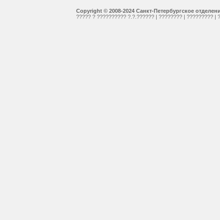
Copyright © 2008-2024 Санкт-Петербургское отделе
????? ? ?????????? ?.?.??????
|
????????
|
?????????
|