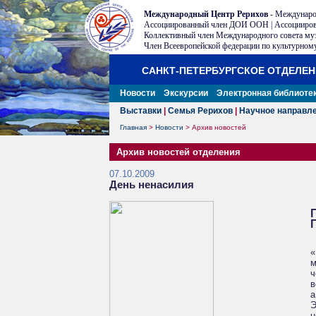
Международный Центр Рерихов
- Междунаро
Ассоциированный член ДОИ ООН | Ассоцииров
Коллективный член Международного совета му
Член Всеевропейской федерации по культурному
САНКТ-ПЕТЕРБУРГСКОЕ ОТДЕЛЕ
Новости
Экскурсии
Электронная библиоте
Выставки
|
Семья Рерихов
|
Научное направл
Главная
>
Новости
>
Архив новостей
Архив новостей отделения
07.10.2009
День ненасилия
«
м
ч
в
а
Э
н