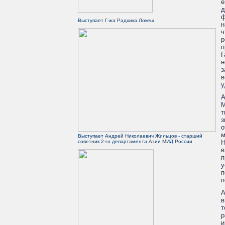
е
д
ф
Выступает Г-жа Радхика Локеш
н
ч
р
п
Г
н
з
в
у
А
М
т
з
о
м
Выступает Андрей Николаевич Жильцов - старший
советник 2-го департамента Азии МИД России
Н
в
п
у
п
п
А
в
т
р
и