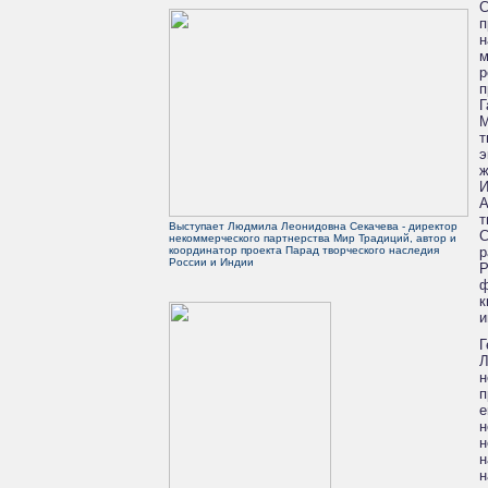
С
п
н
м
р
п
Г
М
т
э
ж
И
А
т
Выступает Людмила Леонидовна Секачева - директор
С
некоммерческого партнерства Мир Традиций
, автор и
координатор проекта Парад творческого наследия
р
России и Индии
Р
ф
к
и
Г
Л
н
п
е
н
н
н
н