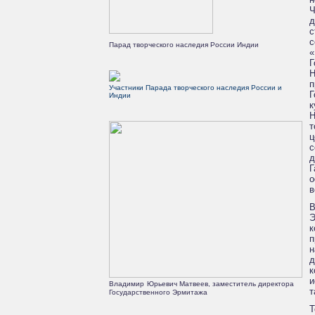
Ч
д
с
с
Парад творческого наследия России Индии
«
Г
Н
п
Участники Парада творческого наследия России и
Г
Индии
к
Н
т
ц
с
д
Г
о
в
В
Э
к
п
н
д
к
и
Владимир
Юрьевич Матвеев, заместитель директора
т
Государственного Эрмитажа
Т