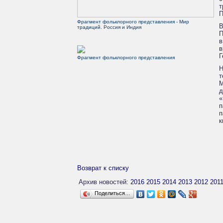
т
П
Фрагмент фольклорного представления - Мир
В
традиций. Россия и Индия
П
в
в
Г
Фрагмент фольклорного представления
Н
т
М
д
«
п
п
к
Возврат к списку
Архив новостей:
2016
2015
2014
2013
2012
201
Поделиться…