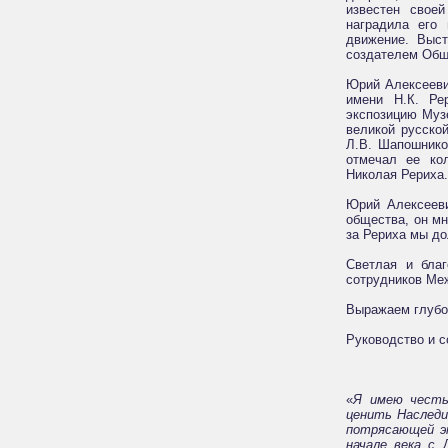
известен своей
наградила его
движение. Выст
создателем Общ
Юрий Алексееви
имени Н.К. Ре
экспозицию Музе
великой русско
Л.В. Шапошнико
отмечал ее ко
Николая Рериха.
Юрий Алексееви
общества, он мн
за Рериха мы д
Светлая и бла
сотрудников Меж
Выражаем глубо
Руководство и 
«
Я имею честь
ценить Наследи
потрясающей эк
начале века с 