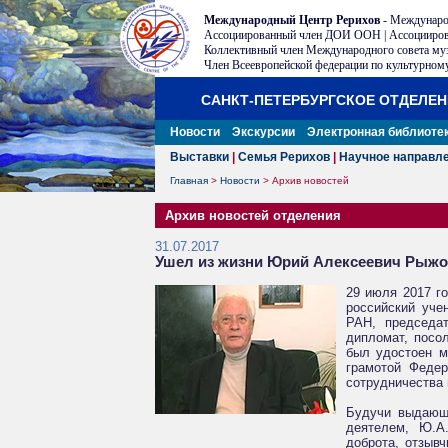
Международный Центр Рерихов
- Междунаро
Ассоциированный член ДОИ ООН | Ассоцииров
Коллективный член Международного совета му
Член Всеевропейской федерации по культурному
САНКТ-ПЕТЕРБУРГСКОЕ ОТДЕЛЕ
Новости
Экскурсии
Электронная библиоте
Выставки
|
Семья Рерихов
|
Научное направл
Главная
>
Новости
>
Архив новостей
Архив новостей отделения
31.07.2017
Ушел из жизни Юрий Алексеевич Рыж
29 июля 2017 г
российский уче
РАН, председат
дипломат, посо
был удостоен м
грамотой Федер
сотрудничества 
Будучи выдающ
деятелем, Ю.А
доброта, отзыв