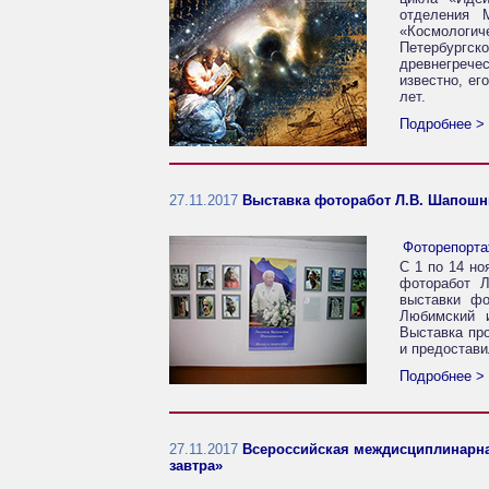
отделения 
«Космологич
Петербург
древнегрече
известно, ег
лет.
Подробнее >
27.11.2017
Выставка фоторабот Л.В. Шапошн
Фоторепорт
С 1 по 14 но
фоторабот 
выставки ф
Любимский и
Выставка пр
и предостави
Подробнее >
27.11.2017
Всероссийская междисциплинарная
завтра»