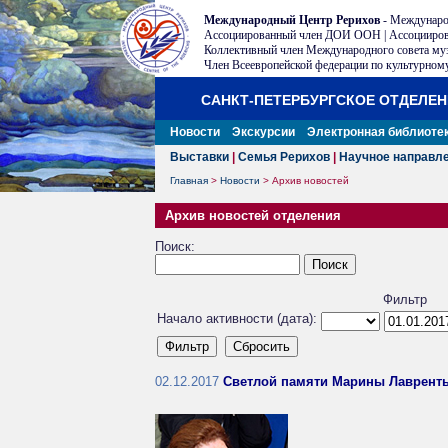
Международный Центр Рерихов
- Междунаро
Ассоциированный член ДОИ ООН | Ассоцииров
Коллективный член Международного совета му
Член Всеевропейской федерации по культурному
САНКТ-ПЕТЕРБУРГСКОЕ ОТДЕЛЕ
Новости
Экскурсии
Электронная библиоте
Выставки
|
Семья Рерихов
|
Научное направл
Главная
>
Новости
>
Архив новостей
Архив новостей отделения
Поиск:
Фильтр
Начало активности (дата):
02.12.2017
Светлой памяти Марины Лаврент