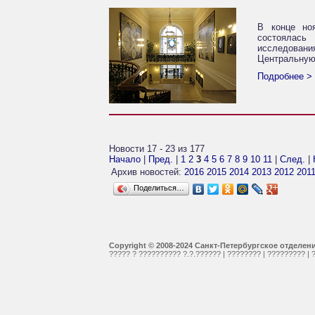
В конце но
состоялась
исследования
Центральную 
Подробнее >
Новости 17 - 23 из 177
Начало
|
Пред.
|
1
2
3
4
5
6
7
8
9
10
11
|
След.
|
Архив новостей:
2016
2015
2014
2013
2012
201
Поделиться…
Copyright © 2008-2024 Санкт-Петербургское отделе
????? ? ?????????? ?.?.??????
|
????????
|
?????????
|