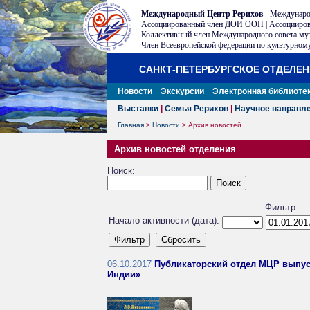
Международный Центр Рерихов
- Междунаро
Ассоциированный член ДОИ ООН | Ассоцииров
Коллективный член Международного совета му
Член Всеевропейской федерации по культурному
САНКТ-ПЕТЕРБУРГСКОЕ ОТДЕЛЕ
Новости
Экскурсии
Электронная библиоте
Выставки
|
Семья Рерихов
|
Научное направл
Главная
>
Новости
>
Архив новостей
Архив новостей отделения
Поиск:
Фильтр
Начало активности (дата):
06.10.2017
Публикаторский отдел МЦР выпу
Индии»