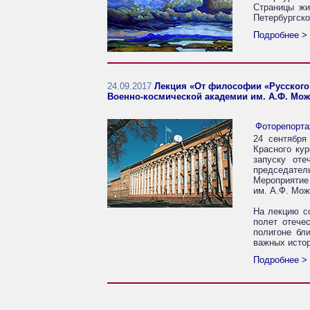
Страницы жи
Петербургско
Подробнее >
24.09.2017
Лекция «От философии «Русского 
Военно-космической академии им. А.Ф. Мож
Фоторепорт
24 сентября
Красного ку
запуску оте
председател
Мероприятие
им. А.Ф. Мож
На лекцию со
полет отече
полигоне бл
важных истор
Подробнее >