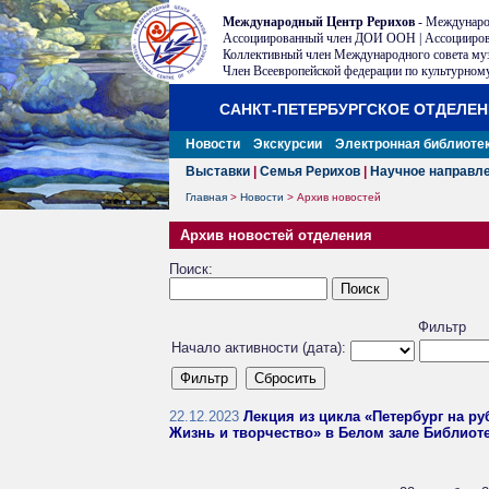
Международный Центр Рерихов
- Междунаро
Ассоциированный член ДОИ ООН | Ассоцииров
Коллективный член Международного совета му
Член Всеевропейской федерации по культурному
САНКТ-ПЕТЕРБУРГСКОЕ ОТДЕЛЕ
Новости
Экскурсии
Электронная библиоте
Выставки
|
Семья Рерихов
|
Научное направл
Главная
>
Новости
>
Архив новостей
Архив новостей отделения
Поиск:
Фильтр
Начало активности (дата):
22.12.2023
Лекция из цикла «Петербург на ру
Жизнь и творчество» в Белом зале Библиоте